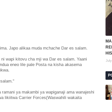
MA
RE
zima. Japo alikaa muda mchache Dar es salam.
HI
 ni wapi kitovu cha mji wa Dar es salam. Yaani
July
undua eneo lile pale Posta na kisha akasema
mikwa.
P
 salam."
ga ramani ya makambi ya wapiganaji ama wanajeshi
wa likiitwa Carrier Forces(Waswahili wakaita