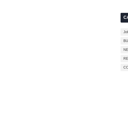
C
Jo
BU
NE
RE
C