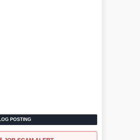
LOG POSTING
🚨 JOB SCAM ALERT