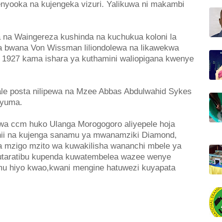
nyooka na kujengeka vizuri. Yalikuwa ni makambi
 na Waingereza kushinda na kuchukua koloni la
a bwana Von Wissman liliondolewa na likawekwa
1927 kama ishara ya kuthamini waliopigana kwenye
ale posta nilipewa na Mzee Abbas Abdulwahid Sykes
nyuma.
wa ccm huko Ulanga Morogogoro aliyepele hoja
hii na kujenga sanamu ya mwanamziki Diamond,
 mzigo mzito wa kuwakilisha wananchi mbele ya
utaratibu kupenda kuwatembelea wazee wenye
limu hiyo kwao,kwani mengine hatuwezi kuyapata