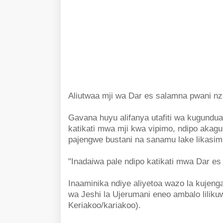
Aliutwaa mji wa Dar es salamna pwani n
Gavana huyu alifanya utafiti wa kugundua
katikati mwa mji kwa vipimo, ndipo akag
pajengwe bustani na sanamu lake likasi
"Inadaiwa pale ndipo katikati mwa Dar es
Inaaminika ndiye aliyetoa wazo la kujen
wa Jeshi la Ujerumani eneo ambalo liliku
Keriakoo/kariakoo).