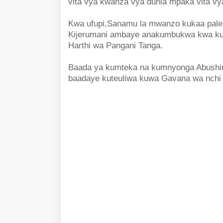
vita vya kwanza vya dunia mpaka vita vya 
Kwa ufupi,Sanamu la mwanzo kukaa pal
Kijerumani ambaye anakumbukwa kwa kutek
Harthi wa Pangani Tanga.
Baada ya kumteka na kumnyonga Abushiri
baadaye kuteuliwa kuwa Gavana wa nchi z