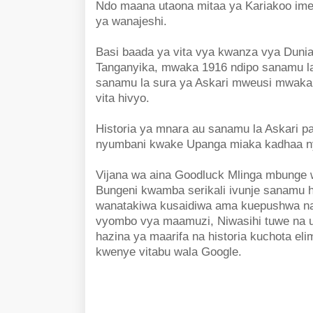
Ndo maana utaona mitaa ya Kariakoo ime
ya wanajeshi.
Basi baada ya vita vya kwanza vya Dunia
Tanganyika, mwaka 1916 ndipo sanamu l
sanamu la sura ya Askari mweusi mwaka 
vita hivyo.
Historia ya mnara au sanamu la Askari p
nyumbani kwake Upanga miaka kadhaa 
Vijana wa aina Goodluck Mlinga mbunge 
Bungeni kwamba serikali ivunje sanamu 
wanatakiwa kusaidiwa ama kuepushwa na
vyombo vya maamuzi, Niwasihi tuwe na 
hazina ya maarifa na historia kuchota e
kwenye vitabu wala Google.