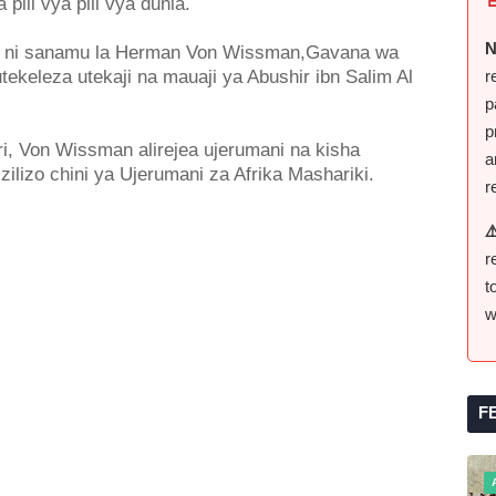
pili vya pili vya dunia.
N
e ni sanamu la Herman Von Wissman,Gavana wa
r
eleza utekaji na mauaji ya Abushir ibn Salim Al
p
p
, Von Wissman alirejea ujerumani na kisha
a
ilizo chini ya Ujerumani za Afrika Mashariki.
r
⚠
r
t
w
F