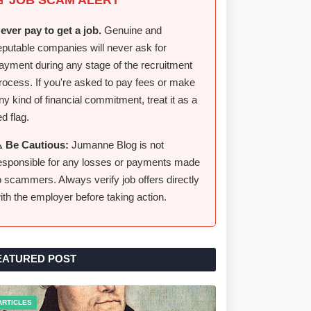
ever pay to get a job.
Genuine and
eputable companies will never ask for
ayment during any stage of the recruitment
rocess. If you're asked to pay fees or make
ny kind of financial commitment, treat it as a
ed flag.
️ Be Cautious:
Jumanne Blog is not
esponsible for any losses or payments made
o scammers. Always verify job offers directly
ith the employer before taking action.
EATURED POST
ARTICLES