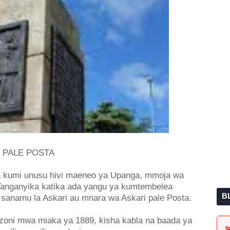
I PALE POSTA
saa kumi unusu hivi maeneo ya Upanga, mmoja wa
Tanganyika katika ada yangu ya kumtembelea
B
na sanamu la Askari au mnara wa Askari pale Posta.
zoni mwa miaka ya 1889, kisha kabla na baada ya