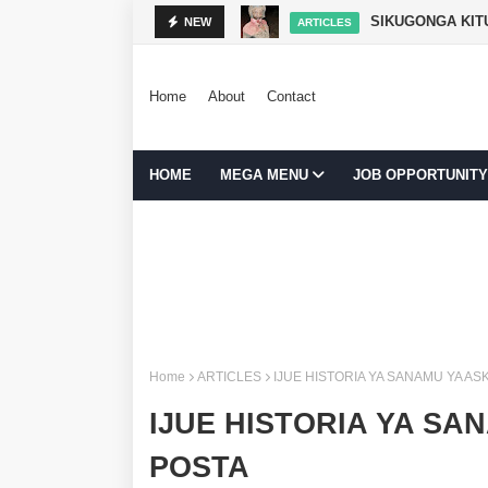
SIKUGONGA KITU
NEW
ARTICLES
Home
About
Contact
HOME
MEGA MENU
JOB OPPORTUNITY
Home
ARTICLES
IJUE HISTORIA YA SANAMU YA AS
IJUE HISTORIA YA SA
POSTA