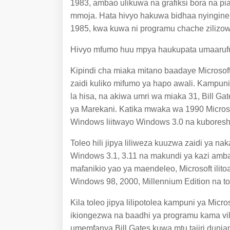
1983, ambao ulikuwa na grafiksi bora na pi
mmoja. Hata hivyo hakuwa bidhaa nyingine
1985, kwa kuwa ni programu chache ziliz
Hivyo mfumo huu mpya haukupata umaarufu
Kipindi cha miaka mitano baadaye Microsoft
zaidi kuliko mifumo ya hapo awali. Kampuni 
la hisa, na akiwa umri wa miaka 31, Bill Ga
ya Marekani. Katika mwaka wa 1990 Microsoft
Windows liitwayo Windows 3.0 na kuboresh
Toleo hili jipya liliweza kuuzwa zaidi ya na
Windows 3.1, 3.11 na makundi ya kazi amb
mafanikio yao ya maendeleo, Microsoft ilit
Windows 98, 2000, Millennium Edition na t
Kila toleo jipya lilipotolea kampuni ya Micros
ikiongezwa na baadhi ya programu kama vile
umemfanya Bill Gates kuwa mtu tajiri dunia