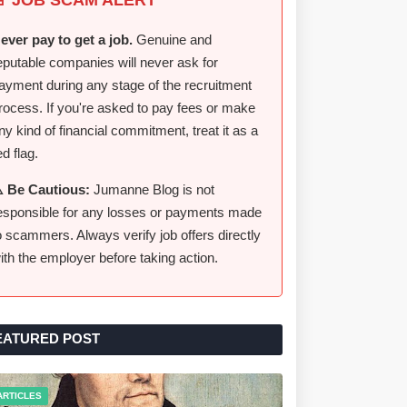
ever pay to get a job.
Genuine and
eputable companies will never ask for
ayment during any stage of the recruitment
rocess. If you're asked to pay fees or make
ny kind of financial commitment, treat it as a
ed flag.
️ Be Cautious:
Jumanne Blog is not
esponsible for any losses or payments made
o scammers. Always verify job offers directly
ith the employer before taking action.
EATURED POST
ARTICLES