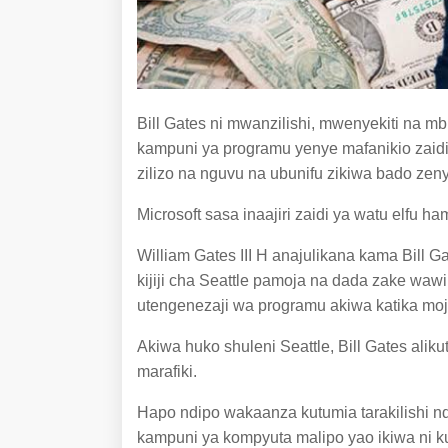
Bill Gates ni mwanzilishi, mwenyekiti na m
kampuni ya programu yenye mafanikio zaid
zilizo na nguvu na ubunifu zikiwa bado ze
Microsoft sasa inaajiri zaidi ya watu elfu h
William Gates III H anajulikana kama Bill G
kijiji cha Seattle pamoja na dada zake wawi
utengenezaji wa programu akiwa katika moja
Akiwa huko shuleni Seattle, Bill Gates al
marafiki.
Hapo ndipo wakaanza kutumia tarakilishi nd
kampuni ya kompyuta malipo yao ikiwa ni kut