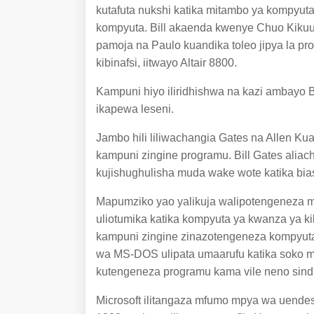
kutafuta nukshi katika mitambo ya kompyuta
kompyuta. Bill akaenda kwenye Chuo Kikuu
pamoja na Paulo kuandika toleo jipya la p
kibinafsi, iitwayo Altair 8800.
Kampuni hiyo iliridhishwa na kazi ambayo B
ikapewa leseni.
Jambo hili liliwachangia Gates na Allen Ku
kampuni zingine programu. Bill Gates alia
kujishughulisha muda wake wote katika bia
Mapumziko yao yalikuja walipotengeneza
uliotumika katika kompyuta ya kwanza ya k
kampuni zingine zinazotengeneza kompyu
wa MS-DOS ulipata umaarufu katika soko mi
kutengeneza programu kama vile neno sindi
Microsoft ilitangaza mfumo mpya wa uend