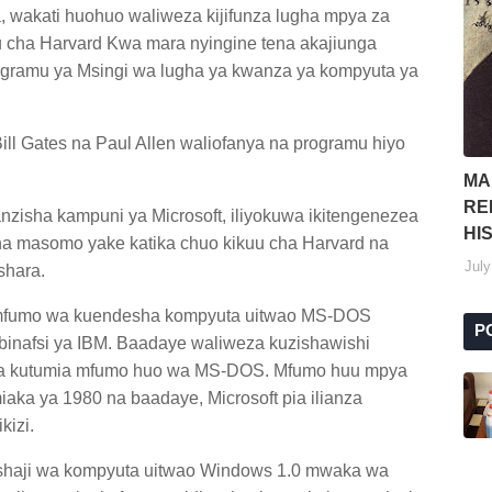
, wakati huohuo waliweza kijifunza lugha mpya za
 cha Harvard Kwa mara nyingine tena akajiunga
rogramu ya Msingi wa lugha ya kwanza ya kompyuta ya
ill Gates na Paul Allen waliofanya na programu hiyo
MA
RE
anzisha kampuni ya Microsoft, iliyokuwa ikitengenezea
HI
cha masomo yake katika chuo kikuu cha Harvard na
July
shara.
 mfumo wa kuendesha kompyuta uitwao MS-DOS
P
ibinafsi ya IBM. Baadaye waliweza kuzishawishi
ta kutumia mfumo huo wa MS-DOS. Mfumo huu mpya
aka ya 1980 na baadaye, Microsoft pia ilianza
kizi.
eshaji wa kompyuta uitwao Windows 1.0 mwaka wa