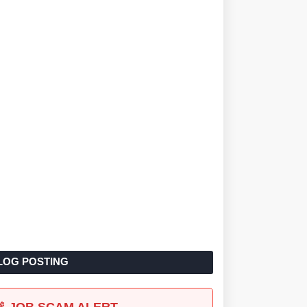
LOG POSTING
🚨 JOB SCAM ALERT