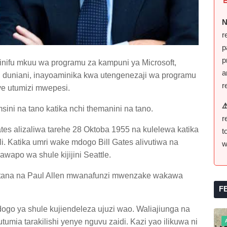
N
r
p
p
binifu mkuu wa programu za kampuni ya Microsoft,
a
i duniani, inayoaminika kwa utengenezaji wa programu
r
nye utumizi mwepesi.
⚠
amsini na tano katika nchi themanini na tano.
r
ates alizaliwa tarehe 28 Oktoba 1955 na kulelewa katika
t
li. Katika umri wake mdogo Bill Gates alivutiwa na
w
wapo wa shule kijijini Seattle.
ikutana na Paul Allen mwanafunzi mwenzake wakawa
F
ogo ya shule kujiendeleza ujuzi wao. Waliajiunga na
umia tarakilishi yenye nguvu zaidi. Kazi yao ilikuwa ni