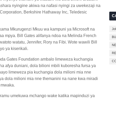
iashara nyingine akiwa na nafasi nyingi za uwekezaji na
 Corporation, Berkshire Hathaway Inc, Teledesic
C
 kama Mkurugenzi Mkuu wa kampuni ya Microsoft na
Jo
aa mpya. Bill Gates alifanya ndoa na Melinda French
BU
to watatu, Jennifer, Rory na Fibi. Wote wawili Bill
NE
o ya kiserikali.
RE
elinda Gates Foundation ambalo limeweza kuchangia
C
sha afya duniani, dola bilioni mbili kuboresha fursa ya
hayo limeweza pia kuchangia dola milioni mia nne
 ya dola milioni mia nne themanini na nane kwa miradi
a mwaka.
ogramu umekuwa mchango wake katika mapinduzi ya