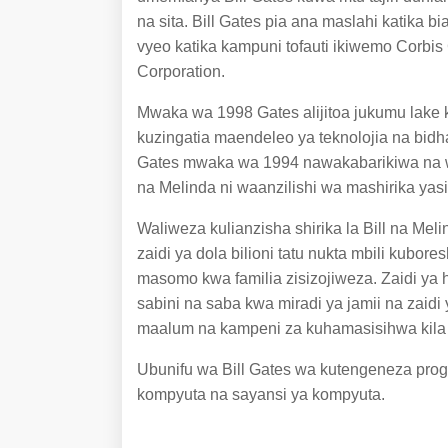
na sita. Bill Gates pia ana maslahi katika b
vyeo katika kampuni tofauti ikiwemo Corbis
Corporation.
Mwaka wa 1998 Gates alijitoa jukumu lake
kuzingatia maendeleo ya teknolojia na bidh
Gates mwaka wa 1994 nawakabarikiwa na wato
na Melinda ni waanzilishi wa mashirika yasiy
Waliweza kulianzisha shirika la Bill na M
zaidi ya dola bilioni tatu nukta mbili kubore
masomo kwa familia zisizojiweza. Zaidi ya 
sabini na saba kwa miradi ya jamii na zaidi
maalum na kampeni za kuhamasisihwa kil
Ubunifu wa Bill Gates wa kutengeneza pr
kompyuta na sayansi ya kompyuta.