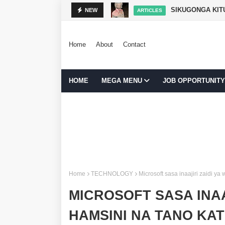
SIKUGONGA KITU
NEW
ARTICLES
Home
About
Contact
HOME
MEGA MENU
JOB OPPORTUNITY
Home
TECHNOLOGY
Microsoft sasa inaajiri zaidi ya
MICROSOFT SASA INAA
HAMSINI NA TANO KAT