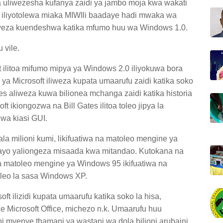
a uliwezesha kufanya zaidi ya jambo moja kwa wakati
 iliyotolewa miaka MIWIli baadaye hadi mwaka wa
oweza kuendeshwa katika mfumo huu wa Windows 1.0.
 vile.
 ilitoa mifumo mipya ya Windows 2.0 iliyokuwa bora
ya Microsoft iliweza kupata umaarufu zaidi katika soko
tes aliweza kuwa bilionea mchanga zaidi katika historia
 ikiongozwa na Bill Gates ilitoa toleo jipya la
wa kiasi GUI.
kala milioni kumi, likifuatiwa na matoleo mengine ya
ayo yaliongeza misaada kwa mitandao. Kutokana na
oa matoleo mengine ya Windows 95 ikifuatiwa na
oleo la sasa Windows XP.
oft ilizidi kupata umaarufu katika soko la hisa,
 Microsoft Office, michezo n.k. Umaarufu huu
ni myenye thamani ya wastani wa dola bilioni arubaini