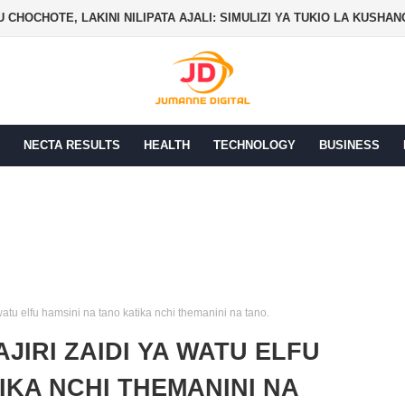
 CHOCHOTE, LAKINI NILIPATA AJALI: SIMULIZI YA TUKIO LA KUSHA
NECTA RESULTS
HEALTH
TECHNOLOGY
BUSINESS
 watu elfu hamsini na tano katika nchi themanini na tano.
JIRI ZAIDI YA WATU ELFU
IKA NCHI THEMANINI NA